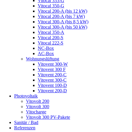
Vitocal 333-G
Vitocal 350-G
Vitocal 200-A (bis 12 kW)
Vitocal 200-A (bis 7 kW)
Vitocal 300-A (bis 8,5 kW)
Vitocal 300-A (bis 50 kW)
Vitocal 350-A
Vitocal 200-S
Vitocal 222-S
NC-Box
AC-Box
Wohnungslüftung
Vitovent 300-W
Vitovent 300 F
Vitovent 200-C
Vitovent 300-C
Vitovent 100-D
Vitovent 200-D
Photovoltaik
Vitovolt 200
Vitovolt 300
Vitocharge
Vitovolt 300 PV-Pakete
Sanitär / Bad
Referenzen