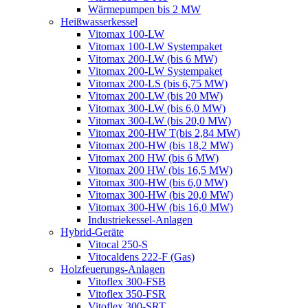
Wärmepumpen bis 2 MW
Heißwasserkessel
Vitomax 100-LW
Vitomax 100-LW Systempaket
Vitomax 200-LW (bis 6 MW)
Vitomax 200-LW Systempaket
Vitomax 200-LS (bis 6,75 MW)
Vitomax 200-LW (bis 20 MW)
Vitomax 300-LW (bis 6,0 MW)
Vitomax 300-LW (bis 20,0 MW)
Vitomax 200-HW T(bis 2,84 MW)
Vitomax 200-HW (bis 18,2 MW)
Vitomax 200 HW (bis 6 MW)
Vitomax 200 HW (bis 16,5 MW)
Vitomax 300-HW (bis 6,0 MW)
Vitomax 300-HW (bis 20,0 MW)
Vitomax 300-HW (bis 16,0 MW)
Industriekessel-Anlagen
Hybrid-Geräte
Vitocal 250-S
Vitocaldens 222-F (Gas)
Holzfeuerungs-Anlagen
Vitoflex 300-FSB
Vitoflex 350-FSR
Vitoflex 300-SRT