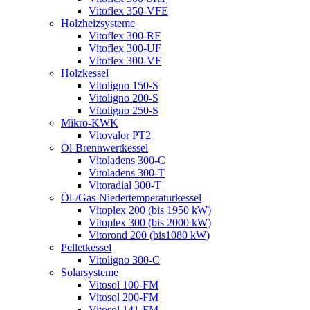
Vitoflex 350-VFE
Holzheizsysteme
Vitoflex 300-RF
Vitoflex 300-UF
Vitoflex 300-VF
Holzkessel
Vitoligno 150-S
Vitoligno 200-S
Vitoligno 250-S
Mikro-KWK
Vitovalor PT2
Öl-Brennwertkessel
Vitoladens 300-C
Vitoladens 300-T
Vitoradial 300-T
Öl-/Gas-Niedertemperaturkessel
Vitoplex 200 (bis 1950 kW)
Vitoplex 300 (bis 2000 kW)
Vitorond 200 (bis1080 kW)
Pelletkessel
Vitoligno 300-C
Solarsysteme
Vitosol 100-FM
Vitosol 200-FM
Vitosol 141-FM